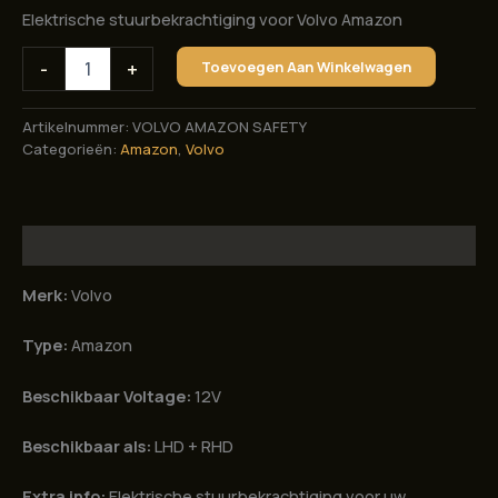
Elektrische stuurbekrachtiging voor Volvo Amazon
Elektrische
-
+
Toevoegen Aan Winkelwagen
stuurbekrachtiging
voor
Volvo
Artikelnummer:
VOLVO AMAZON SAFETY
Amazon
Categorieën:
Amazon
,
Volvo
aantal
Beschrijving
Merk:
Volvo
Type:
Amazon
Beschikbaar Voltage:
12V
Beschikbaar als:
LHD + RHD
Extra info:
Elektrische stuurbekrachtiging voor uw