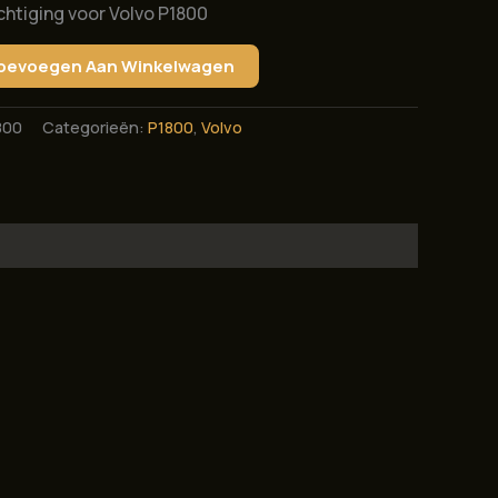
chtiging voor Volvo P1800
oevoegen Aan Winkelwagen
800
Categorieën:
P1800
,
Volvo