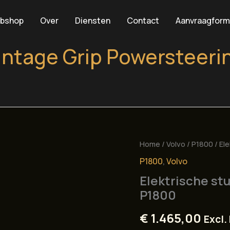
bshop
Over
Diensten
Contact
Aanvraagform
intage Grip Powersteeri
Home
/
Volvo
/
P1800
/ El
P1800
,
Volvo
Elektrische st
P1800
€
1.465,00
Excl.