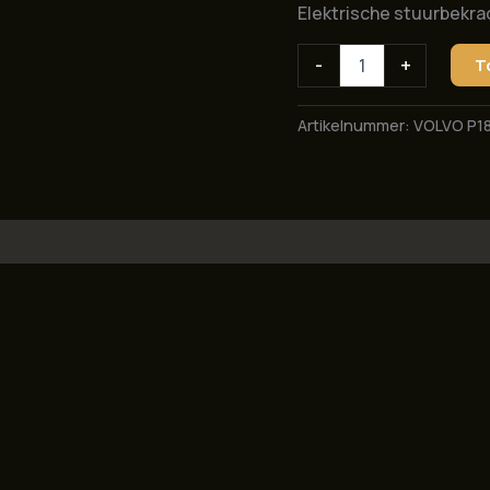
Elektrische stuurbekra
Elektrische
-
+
T
stuurbekrachtiging
voor
Volvo
Artikelnummer:
VOLVO P1
P1800
aantal