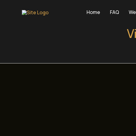
Ga
naar
Home
FAQ
We
de
inhoud
V