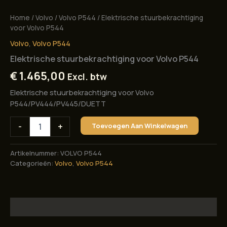
Home
/
Volvo
/
Volvo P544
/ Elektrische stuurbekrachtiging
voor Volvo P544
Volvo
,
Volvo P544
Elektrische stuurbekrachtiging voor Volvo P544
€
1.465,00
Excl. btw
Elektrische stuurbekrachtiging voor Volvo
P544/PV444/PV445/DUETT
Elektrische
-
+
Toevoegen Aan Winkelwagen
stuurbekrachtiging
voor
Volvo
Artikelnummer:
VOLVO P544
P544
Categorieën:
Volvo
,
Volvo P544
aantal
Beschrijving