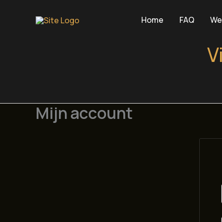
Ga
naar
Home
FAQ
We
de
inhoud
V
Mijn account