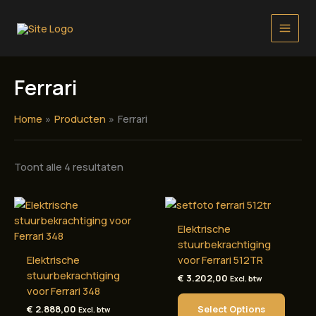
Ga
naar
de
inhoud
Ferrari
Home
Producten
Ferrari
Toont alle 4 resultaten
Elektrische
stuurbekrachtiging
Elektrische
voor Ferrari 512TR
stuurbekrachtiging
€
3.202,00
Excl. btw
voor Ferrari 348
Select Options
€
2.888,00
Excl. btw