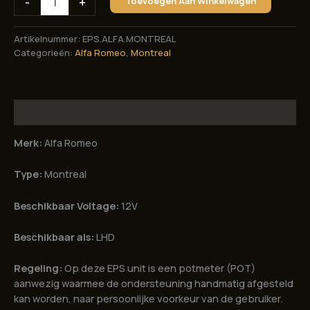
-
+
Toevoegen Aan Winkelwagen
stuurbekrachtiging
voor
Alfa
Artikelnummer:
EPS.ALFA.MONTREAL
Romeo
Categorieën:
Alfa Romeo
,
Montreal
Montreal
aantal
Beschrijving
Merk:
Alfa Romeo
Type:
Montreal
Beschikbaar Voltage:
12V
Beschikbaar als:
LHD
Regeling:
Op deze EPS unit is een potmeter (POT)
aanwezig waarmee de ondersteuning handmatig afgesteld
kan worden, naar persoonlijke voorkeur van de gebruiker.