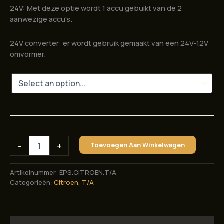
24V: Met deze optie wordt 1 accu gebuikt van de 2
aanwezige accu's.
24V converter: er wordt gebruik gemaakt van een 24V-12V
omvormer.
Elektrische
-
+
Toevoegen Aan Winkelwagen
stuurbekrachtiging
voor
Citroen
Artikelnummer:
EPS.CITROEN.T/A
T/A
Categorieën:
Citroen
,
T/A
aantal