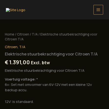
Ga
naar
de
inhoud
Home
/
Citroen
/
T/A
/ Elektrische stuurbekrachtiging voor
Citroen T/A
Citroen
,
T/A
Elektrische stuurbekrachtiging voor Citroen T/A
€
1.391,00
Excl. btw
Elektrische stuurbekrachtiging voor Citroen T/A
Voertuig voltage:
*
6v: Set met omvormer van 6V-12V met een kleine 12v
backup accu.
12V: is standaard.