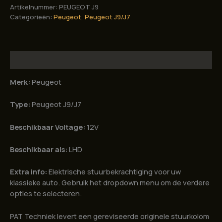
Peugeot
Artikelnummer:
PEUGEOT J9
J7
Categorieën:
Peugeot
,
Peugeot J9/J7
J9
aantal
Beschrijving
Merk:
Peugeot
Type:
Peugeot J9/J7
Beschikbaar Voltage:
12V
Beschikbaar als:
LHD
Extra info:
Elektrische stuurbekrachtiging voor uw
klassieke auto. Gebruik het dropdown menu om de verdere
opties te selecteren.
PAT Techniek levert een gereviseerde originele stuurkolom