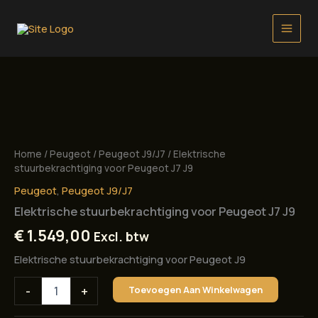
Ga
naar
de
inhoud
Home
/
Peugeot
/
Peugeot J9/J7
/ Elektrische
stuurbekrachtiging voor Peugeot J7 J9
Peugeot
,
Peugeot J9/J7
Elektrische stuurbekrachtiging voor Peugeot J7 J9
€
1.549,00
Excl. btw
Elektrische stuurbekrachtiging voor Peugeot J9
Elektrische
-
+
Toevoegen Aan Winkelwagen
stuurbekrachtiging
voor