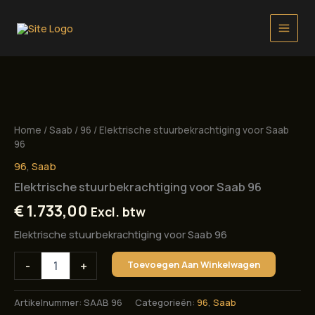
Ga
naar
de
inhoud
Home
/
Saab
/
96
/ Elektrische stuurbekrachtiging voor Saab
96
96
,
Saab
Elektrische stuurbekrachtiging voor Saab 96
€
1.733,00
Excl. btw
Elektrische stuurbekrachtiging voor Saab 96
Elektrische
-
+
Toevoegen Aan Winkelwagen
stuurbekrachtiging
voor
Saab
Artikelnummer:
SAAB 96
Categorieën:
96
,
Saab
96