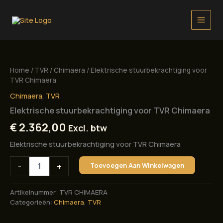
Ga
naar
de
inhoud
Home
/
TVR
/
Chimaera
/ Elektrische stuurbekrachtiging voor
TVR Chimaera
Chimaera
,
TVR
Elektrische stuurbekrachtiging voor TVR Chimaera
€
2.362,00
Excl. btw
Elektrische stuurbekrachtiging voor TVR Chimaera
Elektrische
-
+
Toevoegen Aan Winkelwagen
stuurbekrachtiging
voor
TVR
Artikelnummer:
TVR CHIMAERA
Chimaera
Categorieën:
Chimaera
,
TVR
aantal