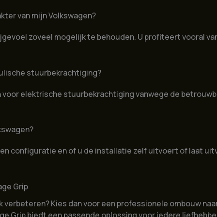
akter van mijn Volkswagen?
jgevoel zoveel mogelijk te behouden. U profiteert vooral va
aulische stuurbekrachtiging?
n voor elektrische stuurbekrachtiging vanwege de betrouw
lkswagen?
en configuratie en of u de installatie zelf uitvoert of laat
age Grip
jk verbeteren? Kies dan voor een professionele ombouw naar e
tage Grip biedt een passende oplossing voor iedere liefheb