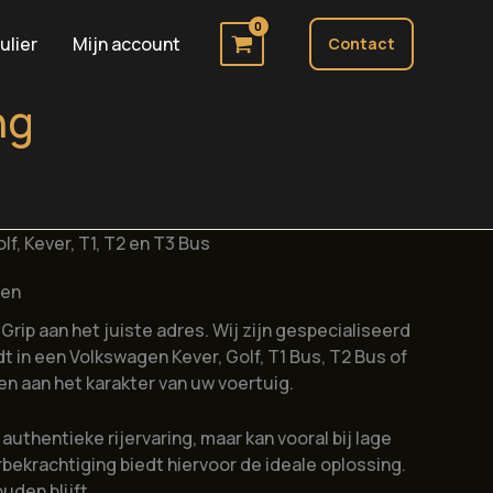
ulier
Mijn account
Contact
ng
, Kever, T1, T2 en T3 Bus
ren
 Grip aan het juiste adres. Wij zijn gespecialiseerd
dt in een Volkswagen Kever, Golf, T1 Bus, T2 Bus of
en aan het karakter van uw voertuig.
uthentieke rijervaring, maar kan vooral bij lage
ekrachtiging biedt hiervoor de ideale oplossing.
uden blijft.