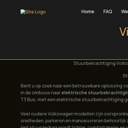
Ga
naar
Home
FAQ
We
de
inhoud
V
Stuurbekrachtiging Volks
St
Bent u op zoek naar een betrouwbare oplossing v
in de ombouw naar
elektrische stuurbekrachtig
T3 Bus, met een elektrische stuurbekrachtiging ge
Veel oudere Volkswagen modellen zijn oorspronkeli
snelheden, parkeren en manoeuvreren behoorlijk z
Het stuurgedrag wordt lichter, comfortabeler en vei