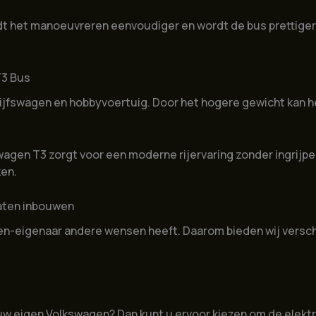
dt het manoeuvreren eenvoudiger en wordt de bus prettiger 
T3 Bus
drijfswagen en hobbyvoertuig. Door het hogere gewicht kan
agen T3 zorgt voor een moderne rijervaring zonder ingrijpe
zen.
laten inbouwen
gen-eigenaar andere wensen heeft. Daarom bieden wij verschi
uw eigen Volkswagen? Dan kunt u ervoor kiezen om de elektr