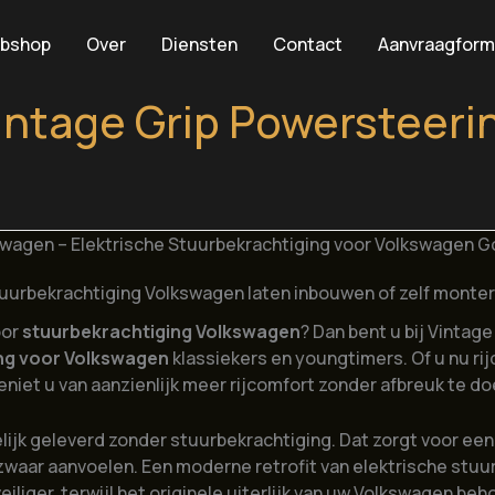
bshop
Over
Diensten
Contact
Aanvraagform
intage Grip Powersteeri
wagen – Elektrische Stuurbekrachtiging voor Volkswagen Golf
uurbekrachtiging Volkswagen laten inbouwen of zelf monte
oor
stuurbekrachtiging Volkswagen
? Dan bent u bij Vintage
ing voor Volkswagen
klassiekers en youngtimers. Of u nu rij
niet u van aanzienlijk meer rijcomfort zonder afbreuk te do
jk geleverd zonder stuurbekrachtiging. Dat zorgt voor een a
waar aanvoelen. Een moderne retrofit van elektrische stuurb
liger, terwijl het originele uiterlijk van uw Volkswagen beho