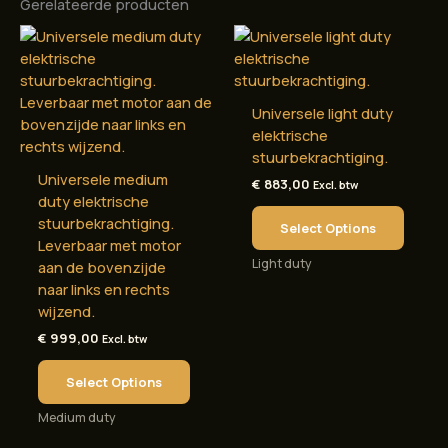
Gerelateerde producten
Universele light duty
elektrische
stuurbekrachtiging.
Universele medium
€
883,00
Excl. btw
duty elektrische
stuurbekrachtiging.
Select Options
Leverbaar met motor
Light duty
aan de bovenzijde
naar links en rechts
wijzend.
€
999,00
Excl. btw
Select Options
Medium duty