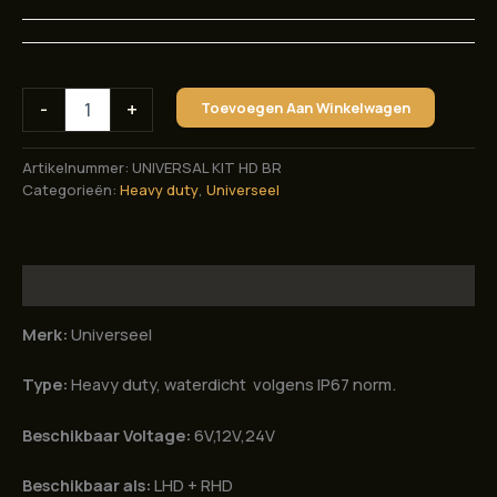
Universele
-
+
Toevoegen Aan Winkelwagen
heavy
duty
elektrische
Artikelnummer:
UNIVERSAL KIT HD BR
stuurbekrachtiging.
Categorieën:
Heavy duty
,
Universeel
aantal
Beschrijving
Merk:
Universeel
Type:
Heavy duty, waterdicht volgens IP67 norm.
Beschikbaar Voltage:
6V,12V,24V
Beschikbaar als:
LHD + RHD