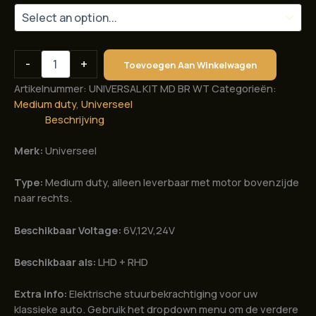
Universele
-
+
Toevoegen Aan Winkelwagen
medium
duty
Artikelnummer:
UNIVERSAL KIT MD BR WT
Categorieën:
elektrische
Medium duty
,
Universeel
stuurbekrachtiging
Beschrijving
IP67.
Motor
Merk:
Universeel
bovenzijde
naar
Type:
Medium duty, alleen leverbaar met motor bovenzijde
rechts
aantal
naar rechts.
Beschikbaar Voltage:
6V,12V,24V
Beschikbaar als:
LHD + RHD
Extra info:
Elektrische stuurbekrachtiging voor uw
klassieke auto. Gebruik het dropdown menu om de verdere