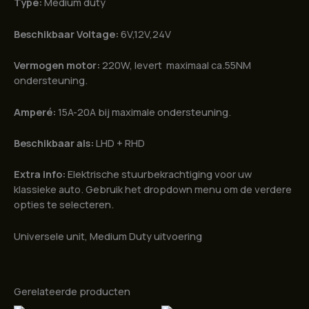
rechts
Type:
Medium duty
wijzend.
aantal
Beschikbaar Voltage:
6V,12V,24V
Vermogen motor:
220W, levert maximaal ca.55NM
ondersteuning.
Amperé:
15A-20A bij maximale ondersteuning.
Beschikbaar als:
LHD + RHD
Extra info:
Elektrische stuurbekrachtiging voor uw
klassieke auto. Gebruik het dropdown menu om de verdere
opties te selecteren.
Universele unit, Medium Duty uitvoering
Gerelateerde producten