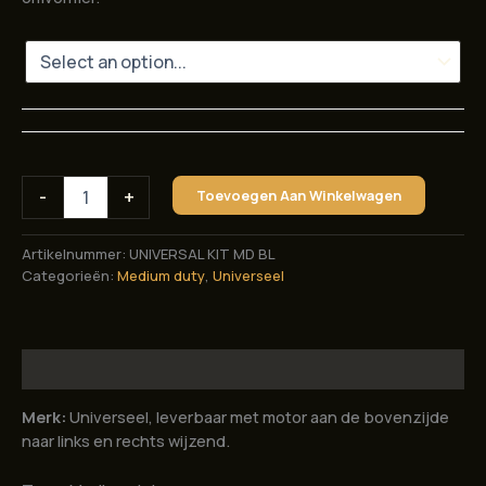
Universele
-
+
Toevoegen Aan Winkelwagen
medium
duty
elektrische
Artikelnummer:
UNIVERSAL KIT MD BL
stuurbekrachtiging.
Categorieën:
Medium duty
,
Universeel
Leverbaar
met
motor
aan
Beschrijving
de
bovenzijde
Merk:
Universeel, leverbaar met motor aan de bovenzijde
naar
naar links en rechts wijzend.
links
en